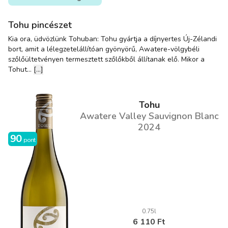
Tohu pincészet
Kia ora, üdvözlünk Tohuban: Tohu gyártja a díjnyertes Új-Zélandi
bort, amit a lélegzetelállítóan gyönyörű, Awatere-völgybéli
szőlőültetvényen termesztett szőlőkből állítanak elő. Mikor a
Tohut...
[...]
Tohu
Awatere Valley Sauvignon Blanc
2024
90
pont
0.75l
6 110 Ft