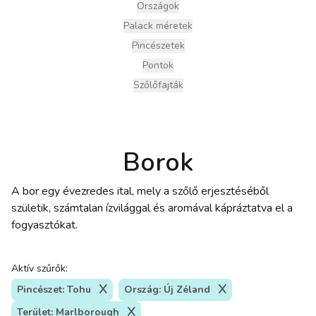
Országok
Palack méretek
Pincészetek
Pontok
Szőlőfajták
Borok
A bor egy évezredes ital, mely a szőlő erjesztéséből
születik, számtalan ízvilággal és aromával kápráztatva el a
fogyasztókat.
Aktív szűrők:
Pincészet: Tohu
Ország: Új Zéland
Terület: Marlborough