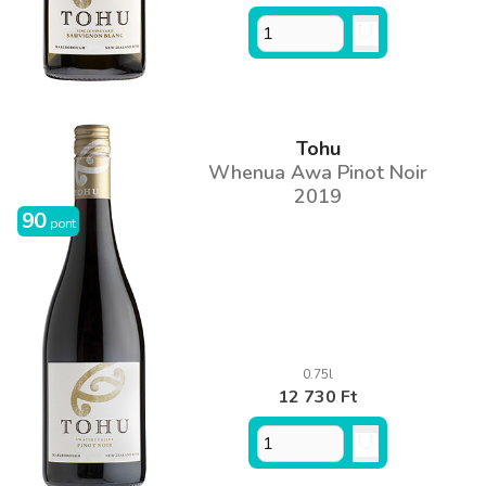
Tohu
Whenua Awa Pinot Noir
2019
90
pont
0.75l
12 730 Ft