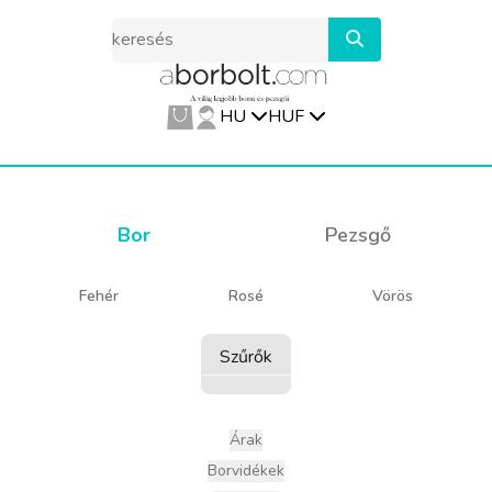
HU
HUF
Bor
Pezsgő
Fehér
Rosé
Vörös
Szűrők
Árak
Borvidékek