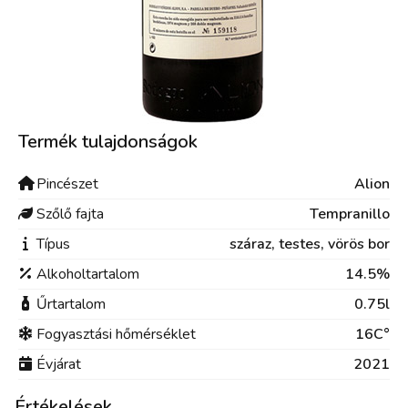
Termék tulajdonságok
Pincészet
Alion
Szőlő fajta
Tempranillo
Típus
száraz,
testes,
vörös bor
Alkoholtartalom
14.5%
Űrtartalom
0.75l
Fogyasztási hőmérséklet
16C°
Évjárat
2021
Értékelések