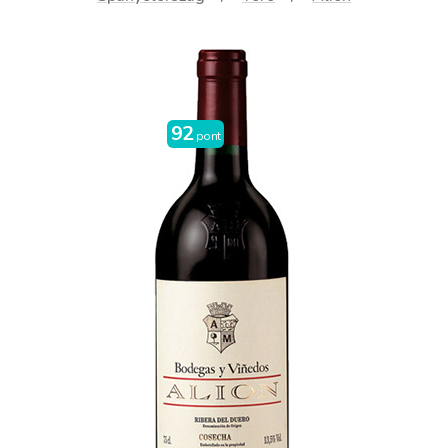
92
pont