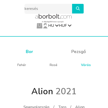
HU
HUF
Bor
Pezsgő
Fehér
Rosé
Vörös
Alion
2021
Spanyolország
Toro
Alion