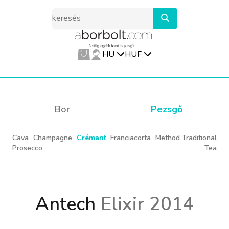
HU
HUF
Bor
Pezsgő
Cava
Champagne
Crémant
Franciacorta
Method Traditional
Prosecco
Tea
Antech
Elixir 2014