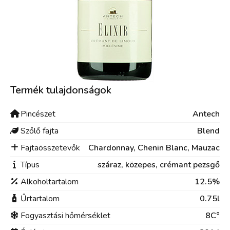
Termék tulajdonságok
Pincészet
Antech
Szőlő fajta
Blend
Fajtaösszetevők
Chardonnay, Chenin Blanc, Mauzac
Típus
száraz,
közepes,
crémant pezsgő
Alkoholtartalom
12.5%
Űrtartalom
0.75l
Fogyasztási hőmérséklet
8C°