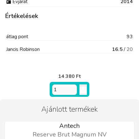
Évjárat
2014
Értékelések
átlag
pont
93
Jancis Robinson
16.5
/
20
14 380 Ft
Ajánlott termékek
Antech
Reserve Brut Magnum NV