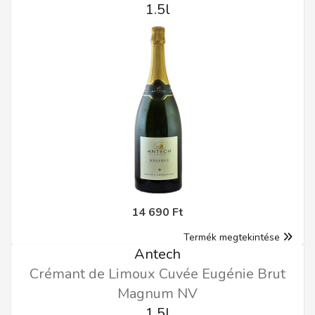
1.5l
14 690 Ft
Termék megtekintése
Antech
Crémant de Limoux Cuvée Eugénie Brut
Magnum NV
1.5l