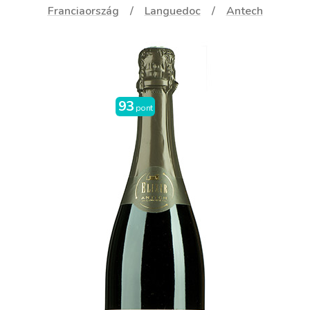
Franciaország
Languedoc
Antech
93
pont