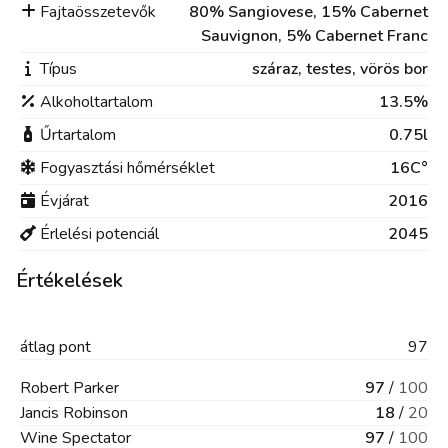
Fajtaösszetevők
80% Sangiovese, 15% Cabernet
Sauvignon, 5% Cabernet Franc
Típus
száraz,
testes,
vörös bor
Alkoholtartalom
13.5%
Űrtartalom
0.75l
Fogyasztási hőmérséklet
16C°
Évjárat
2016
Érlelési potenciál
2045
Értékelések
átlag
pont
97
Robert Parker
97
/
100
Jancis Robinson
18
/
20
Wine Spectator
97
/
100