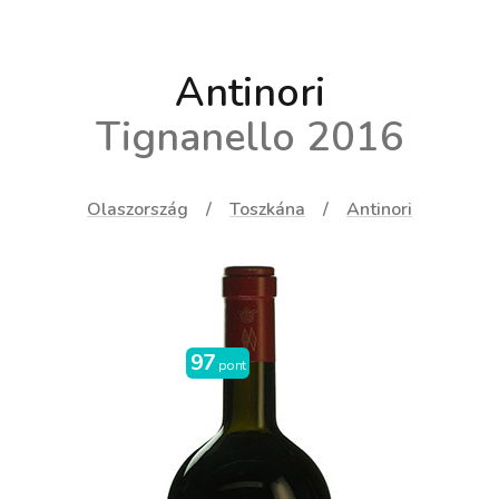
rengeteg finomság van még! :)
Antinori
Tignanello 2016
Olaszország
Toszkána
Antinori
97
pont