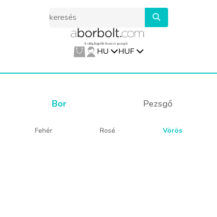
HU
HUF
Bor
Pezsgő
Fehér
Rosé
Vörös
Sajnos ez a termék
jelenleg elfogyott
Nézz körbe nálunk,