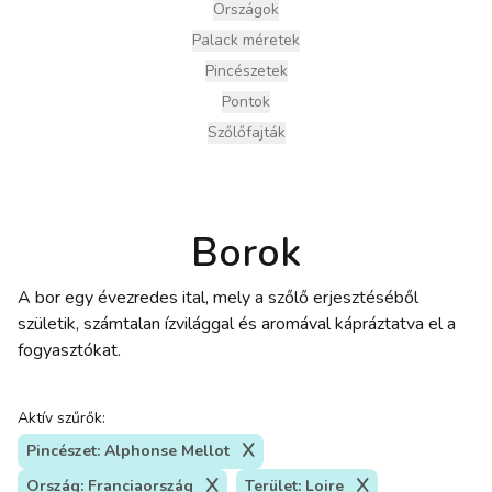
Országok
Palack méretek
Pincészetek
Pontok
Szőlőfajták
Borok
A bor egy évezredes ital, mely a szőlő erjesztéséből
születik, számtalan ízvilággal és aromával kápráztatva el a
fogyasztókat.
Aktív szűrők:
Pincészet: Alphonse Mellot
Ország: Franciaország
Terület: Loire