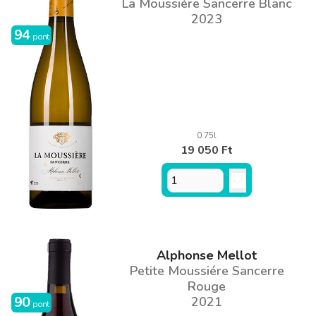
La Moussiére Sancerre Blanc
2023
94
pont
0.75l
19 050 Ft
Alphonse Mellot
Petite Moussiére Sancerre
Rouge
90
2021
pont