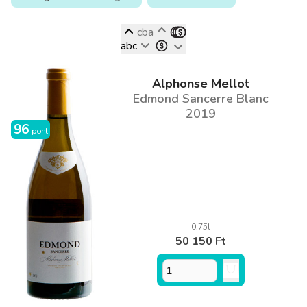
cba
abc
Alphonse Mellot
Edmond Sancerre Blanc
2019
96
pont
0.75l
50 150 Ft