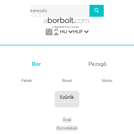
HU
HUF
Bor
Pezsgő
Fehér
Rosé
Vörös
Szűrők
Árak
Borvidékek