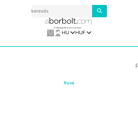
HU
HUF
Rosé
s ez a termék jelenleg elf
Nézz körbe nálunk,
rengeteg finomság van még! :)