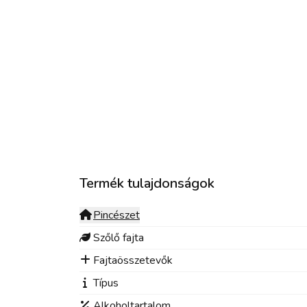
Termék tulajdonságok
Pincészet
Szőlő fajta
Fajtaösszetevők
Típus
Alkoholtartalom