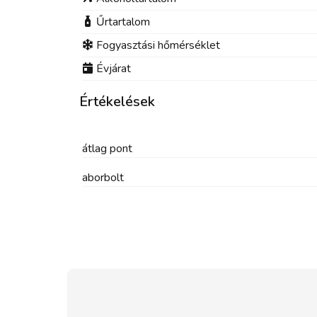
Űrtartalom
Fogyasztási hőmérséklet
Évjárat
Értékelések
átlag
pont
aborbolt