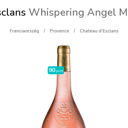
sclans
Whispering Angel 
Franciaország
Provence
Chateau d'Esclans
90
pont