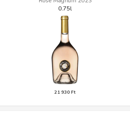
Rosé Magnum 2023
0.75l
21 930 Ft