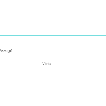
Pezsgő
Vörös
ogyott