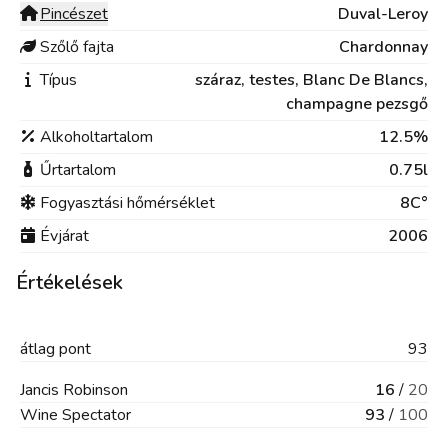
Pincészet
Duval-Leroy
Szőlő fajta
Chardonnay
Típus
száraz,
testes,
Blanc De Blancs,
champagne pezsgő
Alkoholtartalom
12.5%
Űrtartalom
0.75l
Fogyasztási hőmérséklet
8C°
Évjárat
2006
Értékelések
átlag
pont
93
Jancis Robinson
16
/
20
Wine Spectator
93
/
100