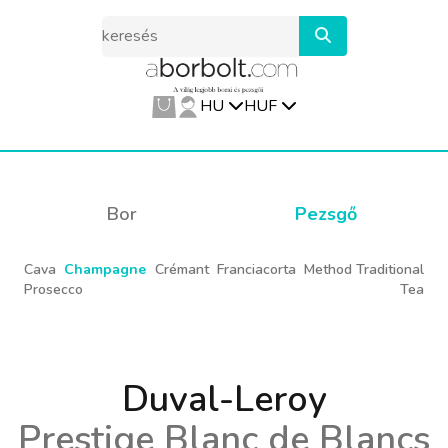
HU
HUF
Bor
Pezsgő
Cava
Champagne
Crémant
Franciacorta
Method Traditional
Prosecco
Tea
Duval-Leroy
Prestige Blanc de Blancs