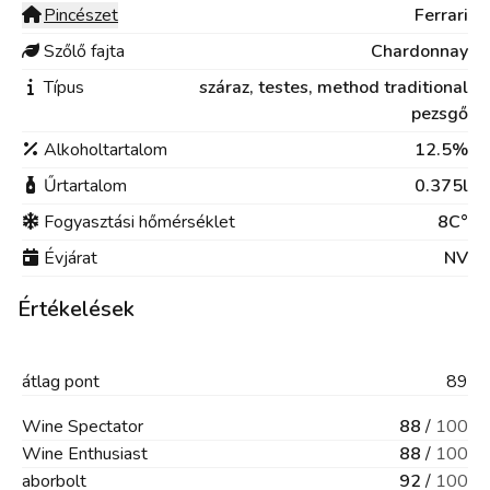
Pincészet
Ferrari
Szőlő fajta
Chardonnay
Típus
száraz,
testes,
method traditional
pezsgő
Alkoholtartalom
12.5%
Űrtartalom
0.375l
Fogyasztási hőmérséklet
8C°
Évjárat
NV
Értékelések
átlag
pont
89
Wine Spectator
88
/
100
Wine Enthusiast
88
/
100
aborbolt
92
/
100