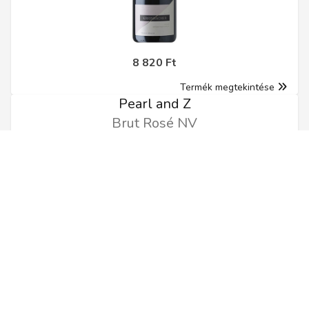
8 820 Ft
Termék megtekintése
Pearl and Z
Brut Rosé NV
0.75l