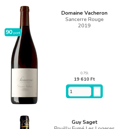
Domaine Vacheron
Sancerre Rouge
2019
90
pont
0.75l
19 610 Ft
Guy Saget
Pouilly Fumé Les Logeres