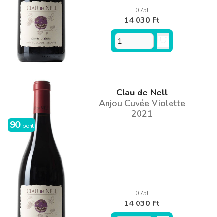
0.75l
14 030 Ft
Clau de Nell
Anjou Cuvée Violette
2021
90
pont
0.75l
14 030 Ft