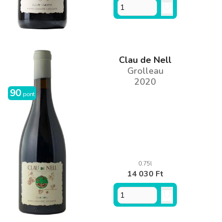
Clau de Nell
Grolleau
2020
90
pont
0.75l
14 030 Ft