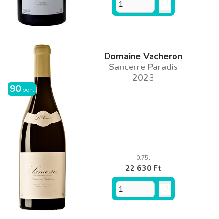
Domaine Vacheron
Sancerre Paradis
2023
90
pont
0.75l
22 630 Ft