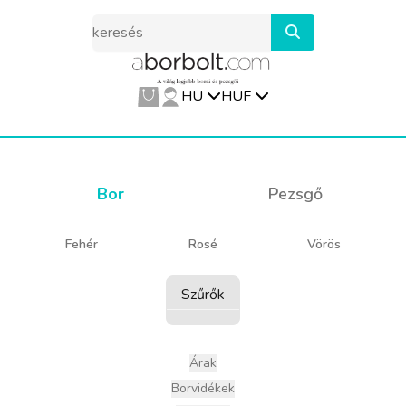
HU
HUF
Bor
Pezsgő
Fehér
Rosé
Vörös
Szűrők
Árak
Borvidékek