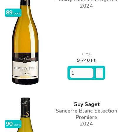
2024
89
pont
0.75l
9 740 Ft
Guy Saget
Sancerre Blanc Selection
Premiere
90
2024
pont