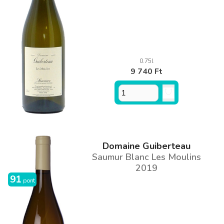
0.75l
9 740 Ft
Domaine Guiberteau
Saumur Blanc Les Moulins
2019
91
pont