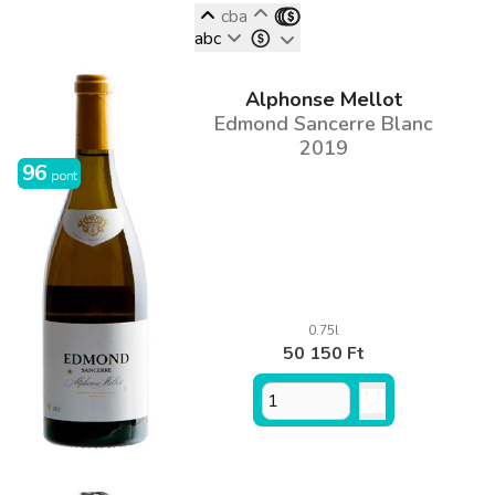
cba
abc
Alphonse Mellot
Edmond Sancerre Blanc
2019
96
pont
0.75l
50 150 Ft