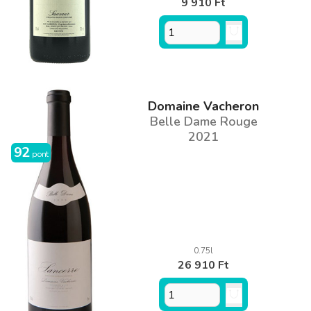
9 910 Ft
Domaine Vacheron
Belle Dame Rouge
2021
92
pont
0.75l
26 910 Ft