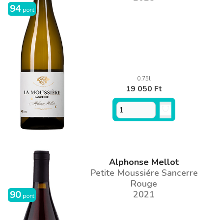
94
pont
0.75l
19 050 Ft
Alphonse Mellot
Petite Moussiére Sancerre
Rouge
90
2021
pont