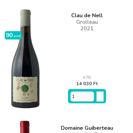
Clau de Nell
Grolleau
2021
90
pont
0.75l
14 030 Ft
Domaine Guiberteau