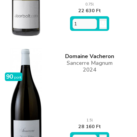
0.75l
22 630 Ft
Domaine Vacheron
Sancerre Magnum
2024
90
pont
1.5l
28 160 Ft