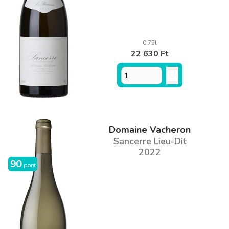
0.75l
22 630 Ft
Domaine Vacheron
Sancerre Lieu-Dit
2022
90
pont