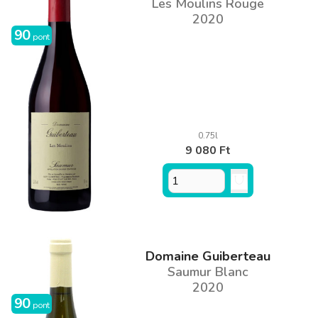
Les Moulins Rouge
2020
90
pont
0.75l
9 080 Ft
Domaine Guiberteau
Saumur Blanc
2020
90
pont