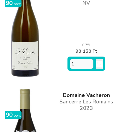
90
NV
pont
0.75l
90 150 Ft
Domaine Vacheron
Sancerre Les Romains
2023
90
pont