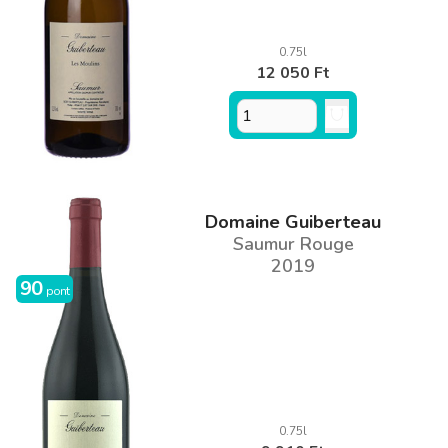
0.75l
12 050 Ft
Domaine Guiberteau
Saumur Rouge
2019
90
pont
0.75l