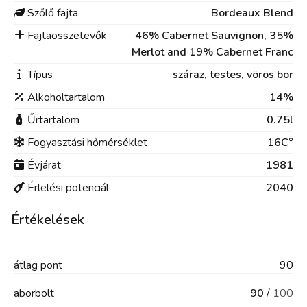
Szőlő fajta
Bordeaux Blend
Fajtaösszetevők
46% Cabernet Sauvignon, 35%
Merlot and 19% Cabernet Franc
Típus
száraz,
testes,
vörös bor
Alkoholtartalom
14%
Űrtartalom
0.75l
Fogyasztási hőmérséklet
16C°
Évjárat
1981
Érlelési potenciál
2040
Értékelések
átlag
pont
90
aborbolt
90
/
100