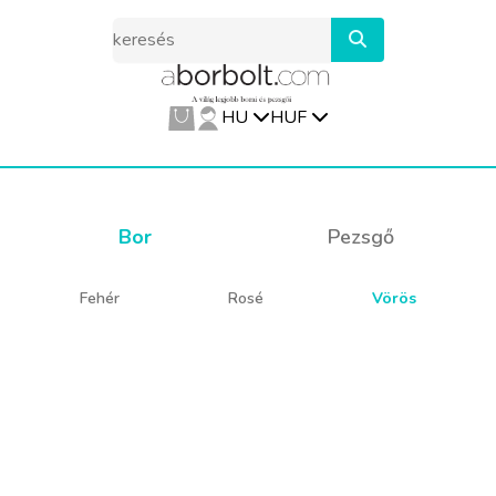
HU
HUF
Bor
Pezsgő
Fehér
Rosé
Vörös
Sajnos ez a termék
jelenleg elfogyott
Nézz körbe nálunk,